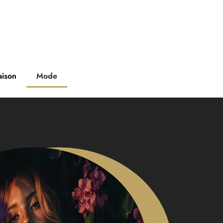
ison
Mode