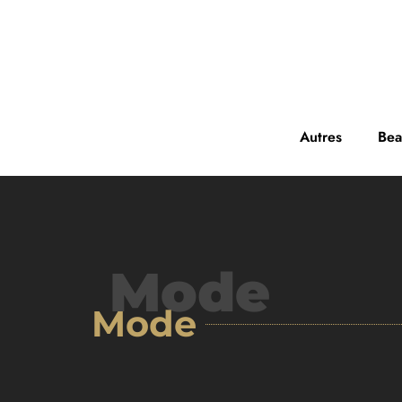
Autres
Bea
Mode
Mode