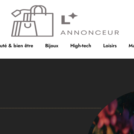
uté & bien être
Bijoux
High-tech
Loisirs
Ma