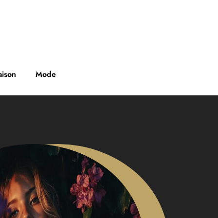
ison
Mode