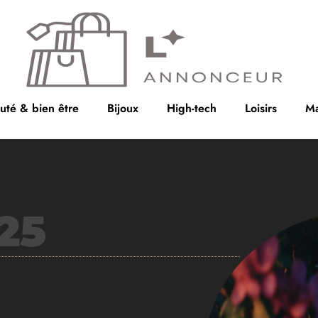
uté & bien être
Bijoux
High-tech
Loisirs
Ma
25