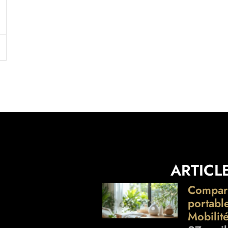
ARTICL
Comparat
portabl
Mobilit