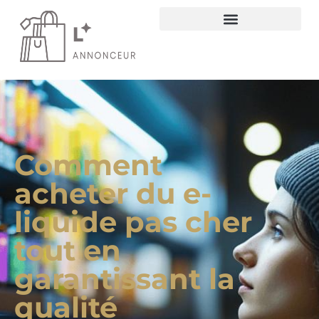
Comment
acheter du e-
liquide pas cher
tout en
garantissant la
qualité